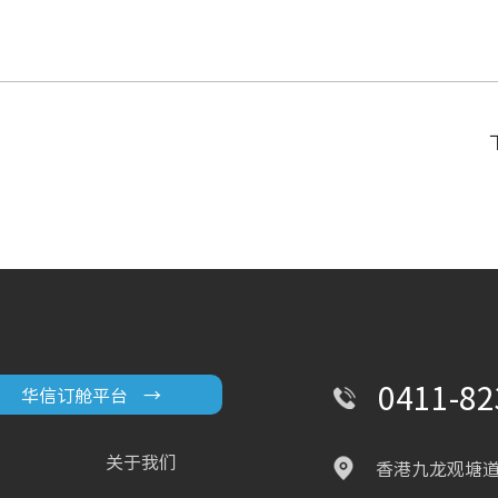
0411-82
华信订舱平台
→
关于我们
香港九龙观塘道