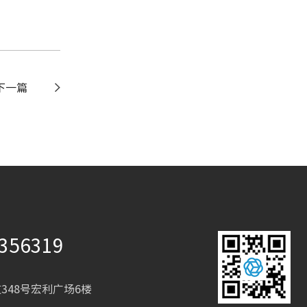
下一篇
356319
348号宏利广场6楼