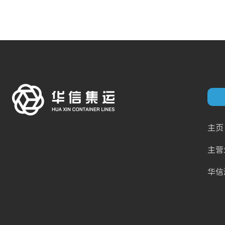
主页
主营
华信