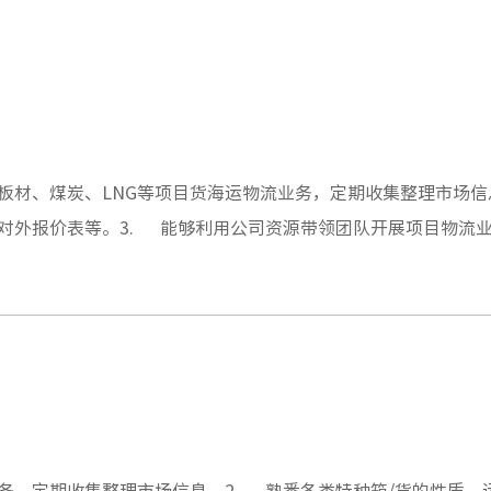
板材、煤炭、LNG等项目货海运物流业务，定期收集整理市场信
对外报价表等。3. 能够利用公司资源带领团队开展项目物流
销售新渠道、发掘项目物流业务。5. 遵守公司各项管理制度
务，定期收集整理市场信息。2. 熟悉各类特种箱/货的性质、