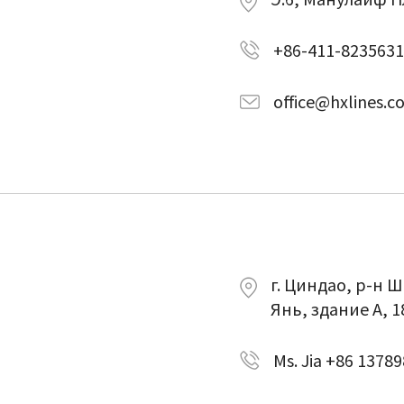
+86-411-823563
office@hxlines.c
г. Циндао, р-н 
Янь, здание A, 1
Ms. Jia +86 1378