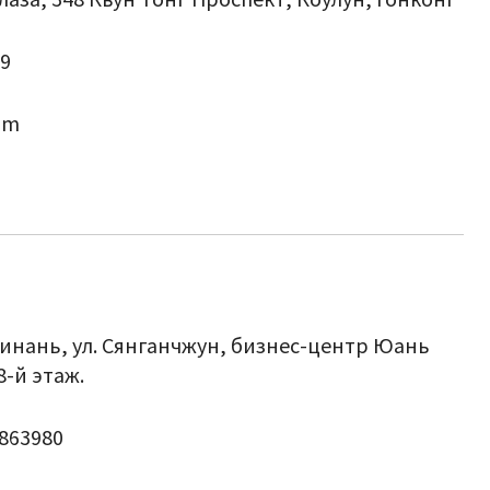
19
om
Шинань, ул. Сянганчжун, бизнес-центр Юань
8-й этаж.
9863980