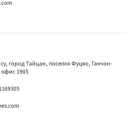
s.com
у, город Тайцан, поселок Фуцяо, Ганчэн-
, офис 1905
51169305
nes.com