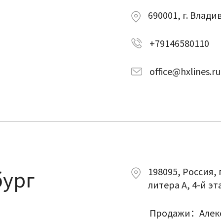
690001, г. Влади
+79146580110
office@hxlines.ru
бург
198095, Россия, 
литера А, 4-й эта
Продажи：Алекс