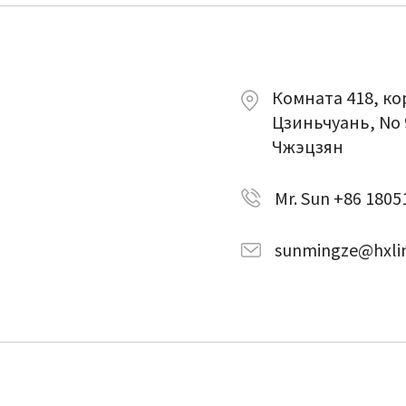
Комната 418, к
Цзиньчуань, No
Чжэцзян
Mr. Sun +86 180
sunmingze@hxli