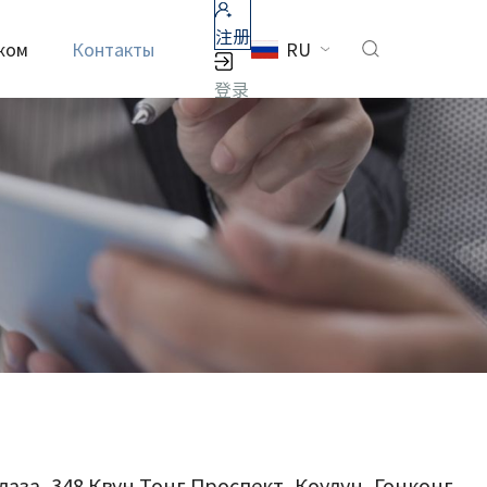
注册
ежом
Контакты
RU
登录
лаза, 348 Квун Тонг Проспект, Коулун, Гонконг