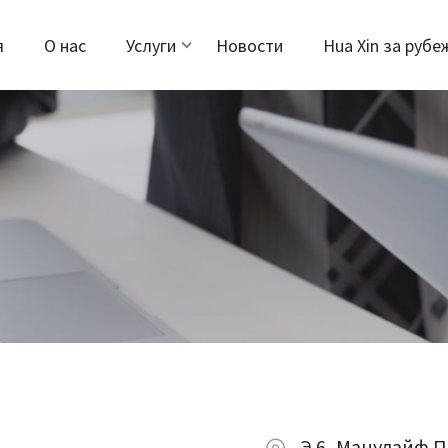
я
О нас
Услуги
Новости
Hua Xin за руб
Э.6, Манулайф П