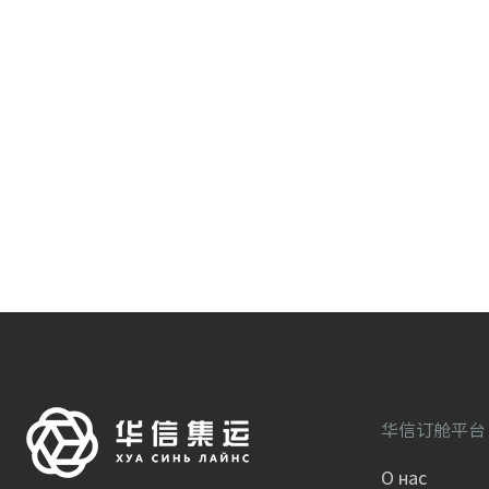
华信订舱平
О нас