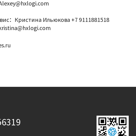
Alexey@hxlogi.com
вис：Кристина Ильюкова +7 9111881518
kristina@hxlogi.com
es.ru
56319