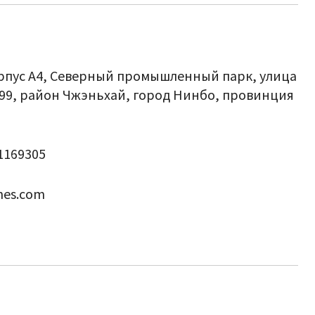
орпус A4, Северный промышленный парк, улица
 99, район Чжэньхай, город Нинбо, провинция
51169305
nes.com