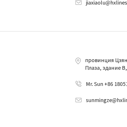
jiaxiaolu@hxline
провинция Цзянс
Плаза, здание B
Mr. Sun +86 180
sunmingze@hxli