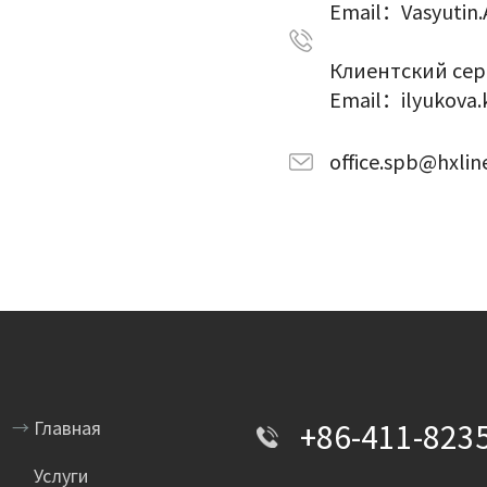
Email：Vasyutin.
Клиентский сер
Email：ilyukova.
office.spb@hxlin
台
→
Главная
+86-411-823
Услуги