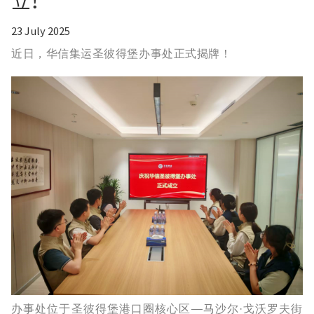
立！
23 July 2025
近日，华信集运圣彼得堡办事处正式揭牌！
办事处位于圣彼得堡港口圈核心区—马沙尔·戈沃罗夫街